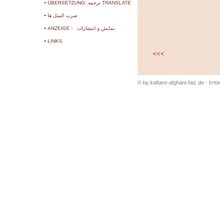
• ÜBERSETZUNG: ترجمه TRANSLATE
• ضرب المثل ها
• ANZEIGE : نمایش و انتشارات
• LINKS
<<<
© by kaftare-afghani-faiz.de - Irrt